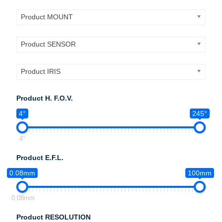
Product MOUNT
Product SENSOR
Product IRIS
Product H. F.O.V.
4°
245°
4°
Product E.F.L.
0.08mm
100mm
0.08mm
Product RESOLUTION