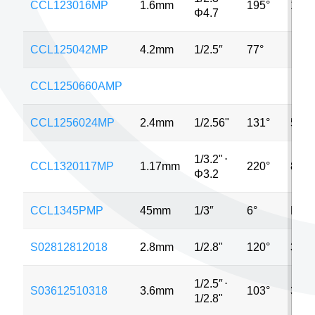
CCL123016MP
1.6mm
195°
12M
Φ4.7
CCL125042MP
4.2mm
1/2.5″
77°
CCL1250660AMP
CCL1256024MP
2.4mm
1/2.56"
131°
5MP
1/3.2"
⋅
CCL1320117MP
1.17mm
220°
8MP
Φ3.2
CCL1345PMP
45mm
1/3″
6°
MP
S02812812018
2.8mm
1/2.8"
120°
3MP
1/2.5″
⋅
S03612510318
3.6mm
103°
3MP
1/2.8"