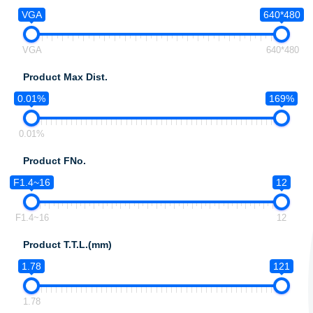
VGA
640*480
VGA
640*480
Product Max Dist.
0.01%
169%
0.01%
Product FNo.
F1.4~16
12
F1.4~16
12
Product T.T.L.(mm)
1.78
121
1.78