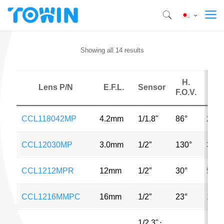
Showing all 14 results
H.
Lens P/N
E.F.L.
Sensor
MP
F.O.V.
CCL118042MP
4.2mm
1/1.8"
86°
2MP
CCL12030MP
3.0mm
1/2″
130°
3MP
CCL1212MPR
12mm
1/2″
30°
5MP
CCL1216MMPC
16mm
1/2″
23°
1.3
1/2.3"
⋅