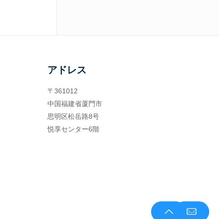
アドレス
〒361012
中国福建省厦門市
思明区松岳路8号
悦享センター6階