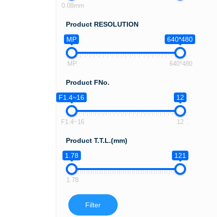
0.08mm
Product RESOLUTION
MP
640*480
MP
640*480
Product FNo.
F1.4~16
12
F1.4~16
12
Product T.T.L.(mm)
1.78
121
1.78
Filter