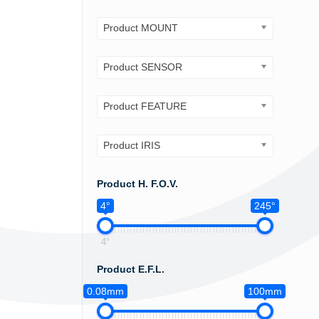
Product MOUNT
Product SENSOR
Product FEATURE
Product IRIS
Product H. F.O.V.
4°
245°
4°
Product E.F.L.
0.08mm
100mm