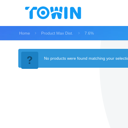
Home
Product Max Dist.
7.6%
No products were found matching your selecti