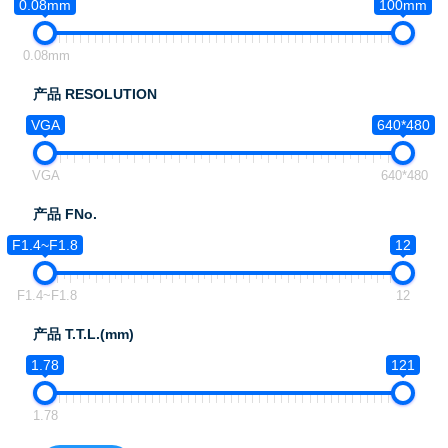
0.08mm
100mm
0.08mm
产品 RESOLUTION
VGA
640*480
VGA
640*480
产品 FNo.
F1.4~F1.8
12
F1.4~F1.8
12
产品 T.T.L.(mm)
1.78
121
1.78