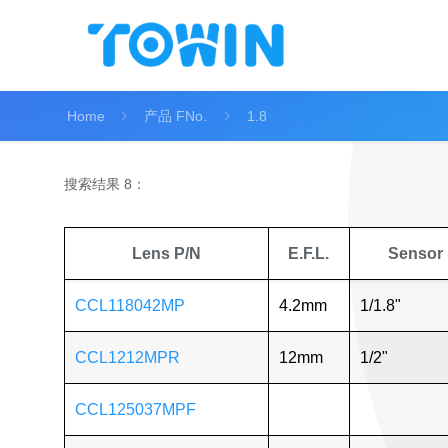
Home
产品 FNo.
1.8
搜索结果 8：
Lens P/N
E.F.L.
Sensor
CCL118042MP
4.2mm
1/1.8"
CCL1212MPR
12mm
1/2"
CCL125037MPF