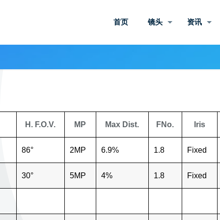
首页
镜头
资讯
H. F.O.V.
MP
Max Dist.
FNo.
Iris
86°
2MP
6.9%
1.8
Fixed
30°
5MP
4%
1.8
Fixed