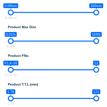
0.08mm
100mm
0.08mm
Product Max Dist.
0.01%
169%
0.01%
Product FNo.
F1.4~16
12
F1.4~16
12
Product T.T.L.(mm)
1.78
121
1.78