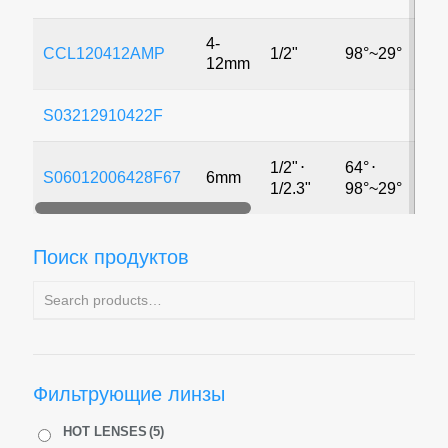
4-
CCL120412AMP
1/2"
98°~29°
3M
12mm
S03212910422F
1/2"
⋅
64°
⋅
S06012006428F67
6mm
12
1/2.3"
98°~29°
Поиск продуктов
Фильтрующие линзы
HOT LENSES
(5)