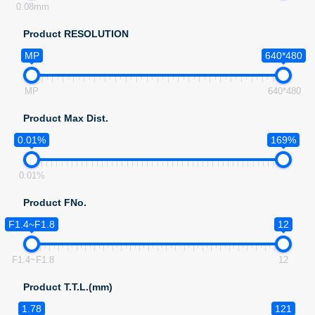
0.08mm
Product RESOLUTION
MP
640*480
MP
640*480
Product Max Dist.
0.01%
169%
0.01%
Product FNo.
F1.4~F1.8
12
F1.4~F1.8
12
Product T.T.L.(mm)
1.78
121