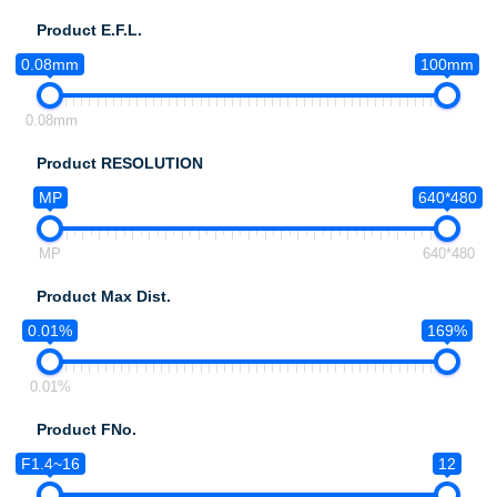
Product E.F.L.
0.08mm
100mm
0.08mm
Product RESOLUTION
MP
640*480
MP
640*480
Product Max Dist.
0.01%
169%
0.01%
Product FNo.
F1.4~16
12