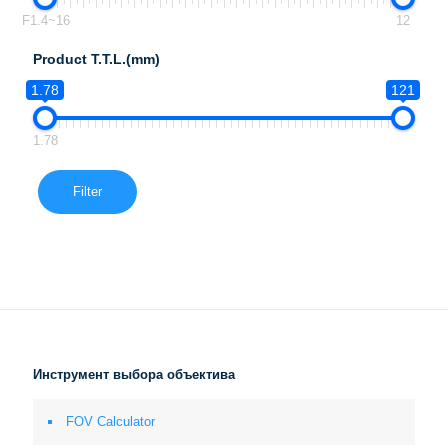
F1.4~16
12
Product T.T.L.(mm)
1.78
121
1.78
Filter
Инструмент выбора объектива
FOV Calculator