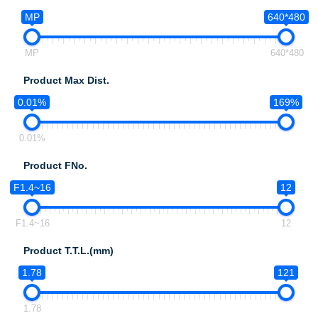
MP
640*480
MP
640*480
Product Max Dist.
0.01%
169%
0.01%
Product FNo.
F1.4~16
12
F1.4~16
12
Product T.T.L.(mm)
1.78
121
1.78