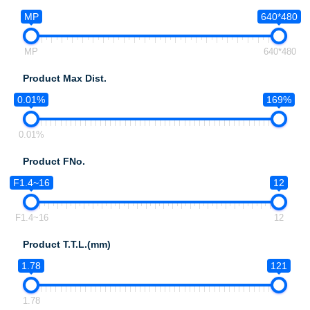
MP
640*480
MP
640*480
Product Max Dist.
0.01%
169%
0.01%
Product FNo.
F1.4~16
12
F1.4~16
12
Product T.T.L.(mm)
1.78
121
1.78