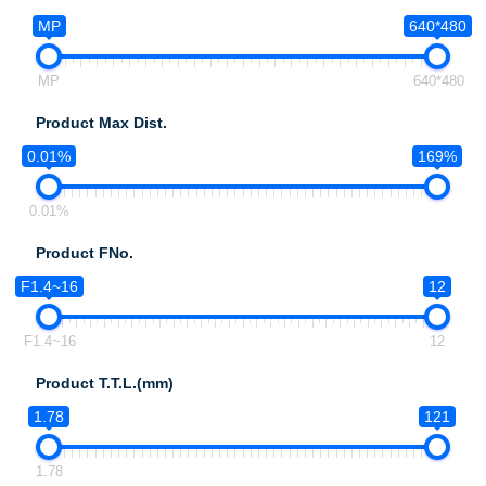
MP
640*480
MP
640*480
Product Max Dist.
0.01%
169%
0.01%
Product FNo.
F1.4~16
12
F1.4~16
12
Product T.T.L.(mm)
1.78
121
1.78