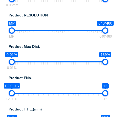
0.08mm
Product RESOLUTION
MP
640*480
MP
640*480
Product Max Dist.
0.01%
169%
0.01%
Product FNo.
F2.0~16
12
F2.0~16
12
Product T.T.L.(mm)