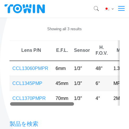
Showing all 3 results
H.
Lens P/N
E.F.L.
Sensor
MP
F.O.V.
CCL13060PMPR
6mm
1/3″
48°
1.3MP
CCL1345PMP
45mm
1/3″
6°
MP
CCL1370PMPR
70mm
1/3″
4°
2MP
製品を検索