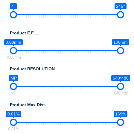
4°
245°
4°
Product E.F.L.
0.08mm
100mm
0.08mm
Product RESOLUTION
MP
640*480
MP
640*480
Product Max Dist.
0.01%
169%
0.01%