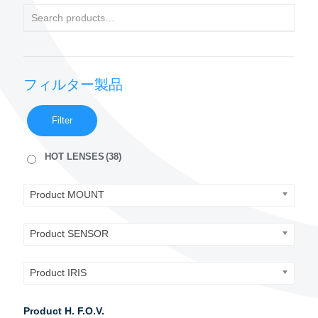
フィルター製品
Filter
HOT LENSES
(38)
Product MOUNT
Product SENSOR
Product IRIS
Product H. F.O.V.