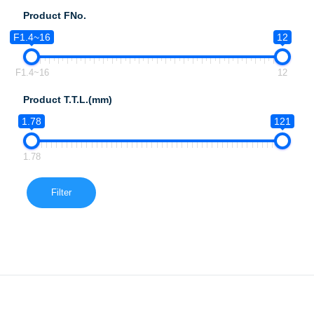
Product FNo.
F1.4~16
12
F1.4~16
12
Product T.T.L.(mm)
1.78
121
1.78
Filter