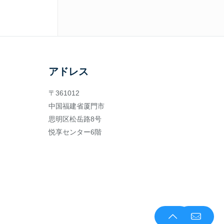
アドレス
〒361012
中国福建省厦門市
思明区松岳路8号
悦享センター6階