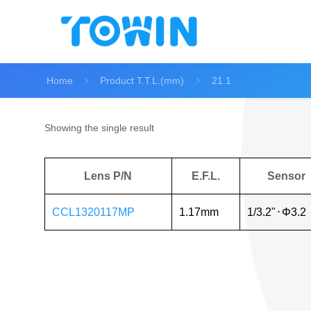
Home
Product T.T.L.(mm)
21.1
Showing the single result
Lens P/N
E.F.L.
Sensor
CCL1320117MP
1.17mm
1/3.2"
⋅
Φ3.2