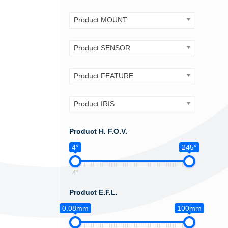
Product MOUNT
Product SENSOR
Product FEATURE
Product IRIS
Product H. F.O.V.
4°
245°
4°
Product E.F.L.
0.08mm
100mm