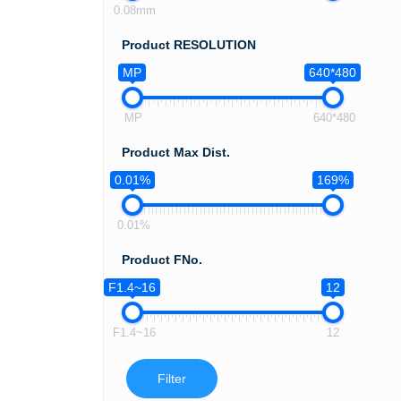
0.08mm
Product RESOLUTION
MP
640*480
MP
640*480
Product Max Dist.
0.01%
169%
0.01%
Product FNo.
F1.4~16
12
F1.4~16
12
Filter