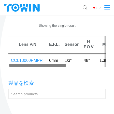
Showing the single result
H.
Lens P/N
E.F.L.
Sensor
MP
F.O.V.
CCL13060PMPR
6mm
1/3″
48°
1.3MP
製品を検索