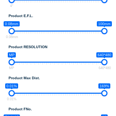
4°
Product E.F.L.
0.08mm
100mm
0.08mm
Product RESOLUTION
MP
640*480
MP
640*480
Product Max Dist.
0.01%
169%
0.01%
Product FNo.