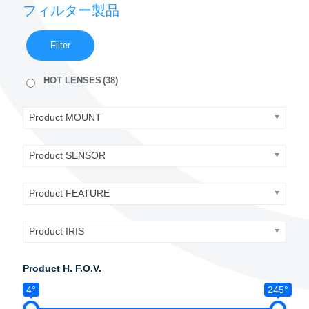
フィルター製品
Filter
HOT LENSES
(38)
Product MOUNT
Product SENSOR
Product FEATURE
Product IRIS
Product H. F.O.V.
4°
245°