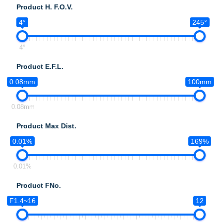
Product H. F.O.V.
4°
245°
4°
Product E.F.L.
0.08mm
100mm
0.08mm
Product Max Dist.
0.01%
169%
0.01%
Product FNo.
F1.4~16
12