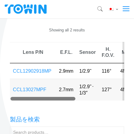
Showing all 2 results
H.
Lens P/N
E.F.L.
Sensor
MP
F.O.V.
CCL12902918MP
2.9mm
1/2.9"
116°
4MP
1/2.9"
⋅
CCL13027MPF
2.7mm
127°
4MP
1/3″
製品を検索