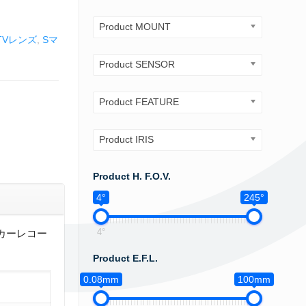
Product MOUNT
TVレンズ
,
Sマ
Product SENSOR
Product FEATURE
Product IRIS
Product H. F.O.V.
4°
245°
4°
、カーレコー
Product E.F.L.
0.08mm
100mm