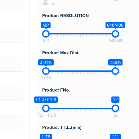
0.08mm
Product RESOLUTION
MP
640*480
MP
640*480
Product Max Dist.
0.01%
169%
0.01%
Product FNo.
F1.4~F1.8
12
F1.4~F1.8
12
Product T.T.L.(mm)
1.78
121