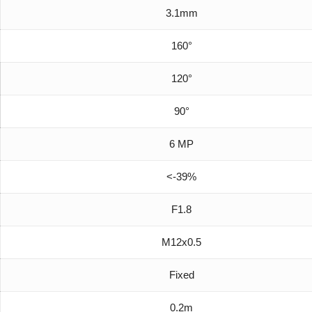
3.1mm
160°
120°
90°
6 MP
<-39%
F1.8
M12x0.5
Fixed
0.2m