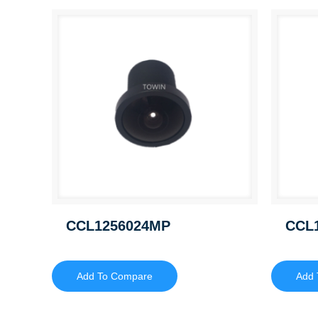
CCL1256024MP
CCL
Add To Compare
Add 