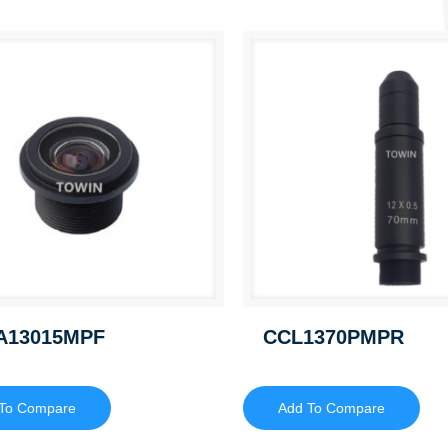
A13015MPF
CCL1370PMPR
To Compare
Add To Compare