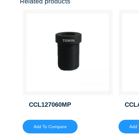
Related products
CCL127060MP
CCL
Add To Compare
Add 