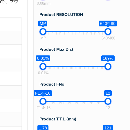
6で、マウ
0.08mm
Product RESOLUTION
MP
640*480
MP
640*480
Product Max Dist.
0.01%
169%
0.01%
Product FNo.
F1.4~16
12
F1.4~16
12
Product T.T.L.(mm)
1.78
121