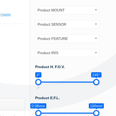
Product MOUNT
TOWIN
Product SENSOR
Product FEATURE
Product IRIS
Product H. F.O.V.
4°
245°
4°
Product E.F.L.
0.08mm
100mm