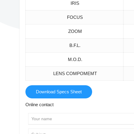
IRIS
FOCUS
ZOOM
B.F.L.
M.O.D.
LENS COMPOMEMT
Download Specs Sheet
Online contact