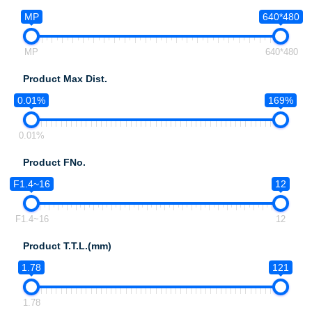
MP
640*480
MP
640*480
Product Max Dist.
0.01%
169%
0.01%
Product FNo.
F1.4~16
12
F1.4~16
12
Product T.T.L.(mm)
1.78
121
1.78