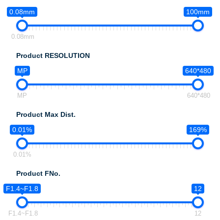
0.08mm
100mm
0.08mm
Product RESOLUTION
MP
640*480
MP
640*480
Product Max Dist.
0.01%
169%
0.01%
Product FNo.
F1.4~F1.8
12
F1.4~F1.8
12