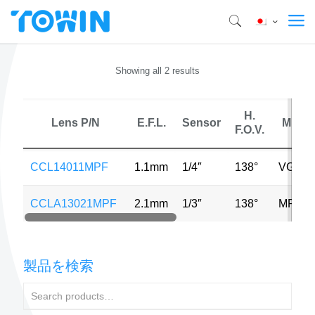
Showing all 2 results
H.
Lens P/N
E.F.L.
Sensor
MP
F.O.V.
CCL14011MPF
1.1mm
1/4″
138°
VGA
CCLA13021MPF
2.1mm
1/3″
138°
MP
製品を検索