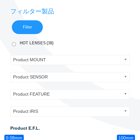
フィルター製品
Filter
HOT LENSES
(38)
Product MOUNT
Product SENSOR
Product FEATURE
Product IRIS
Product E.F.L.
0.08mm
100mm