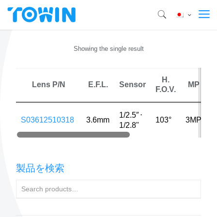
Showing the single result
H.
M
Lens P/N
E.F.L.
Sensor
MP
F.O.V.
D
1/2.5″
⋅
S03612510318
3.6mm
103°
3MP
2
1/2.8"
製品を検索