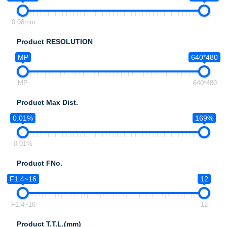
0.08mm
Product RESOLUTION
MP
640*480
MP
640*480
Product Max Dist.
0.01%
169%
0.01%
Product FNo.
F1.4~16
12
F1.4~16
12
Product T.T.L.(mm)