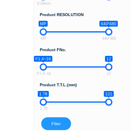
0.08mm
Product RESOLUTION
MP
640*480
MP
640*480
Product FNo.
F1.4~16
12
F1.4~16
12
Product T.T.L.(mm)
1.78
121
1.78
Filter