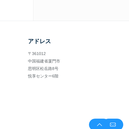
アドレス
〒361012
中国福建省厦門市
思明区松岳路8号
悦享センター6階