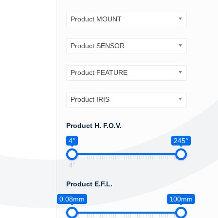
Product MOUNT
Product SENSOR
Product FEATURE
Product IRIS
Product H. F.O.V.
4°
245°
4°
Product E.F.L.
0.08mm
100mm