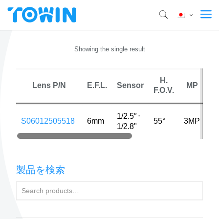
Showing the single result
H.
M
Lens P/N
E.F.L.
Sensor
MP
F.O.V.
Di
1/2.5″
⋅
S06012505518
6mm
55°
3MP
1
1/2.8"
製品を検索