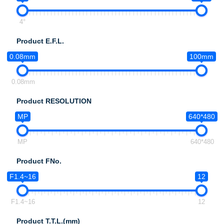
4°
Product E.F.L.
0.08mm
100mm
0.08mm
Product RESOLUTION
MP
640*480
MP
640*480
Product FNo.
F1.4~16
12
F1.4~16
12
Product T.T.L.(mm)