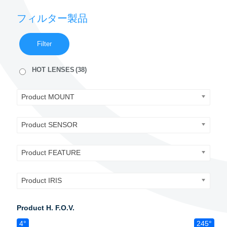
フィルター製品
Filter
HOT LENSES
(38)
Product MOUNT
Product SENSOR
Product FEATURE
Product IRIS
Product H. F.O.V.
4°
245°