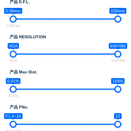
产品 E.F.L.
0.08mm
100mm
0.08mm
产品 RESOLUTION
VGA
640*480
VGA
640*480
产品 Max Dist.
0.01%
169%
0.01%
产品 FNo.
F1.4~16
12
F1.4~16
12