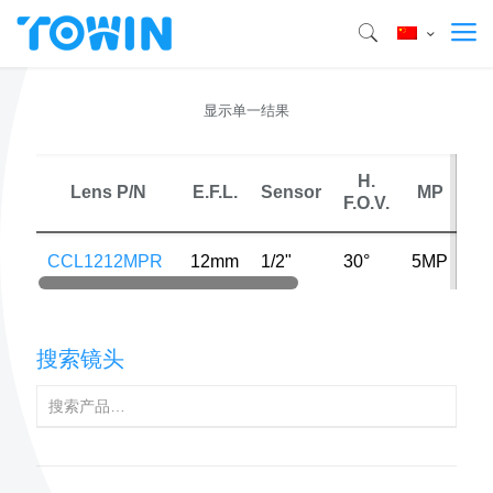
显示单一结果
H.
M
Lens P/N
E.F.L.
Sensor
MP
F.O.V.
Dis
CCL1212MPR
12mm
1/2"
30°
5MP
4
搜索镜头