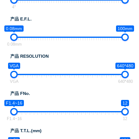
4°
产品 E.F.L.
0.08mm
100mm
0.08mm
产品 RESOLUTION
VGA
640*480
VGA
640*480
产品 FNo.
F1.4~16
12
F1.4~16
12
产品 T.T.L.(mm)