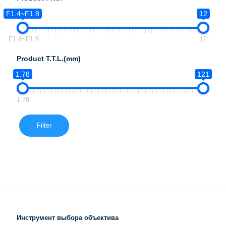
F1.4~F1.8
12
F1.4~F1.8
12
Product T.T.L.(mm)
1.78
121
1.78
Filter
Инструмент выбора объектива