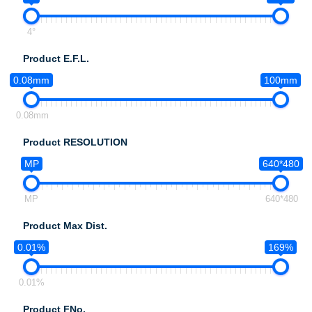
4°
Product E.F.L.
0.08mm
100mm
0.08mm
Product RESOLUTION
MP
640*480
MP
640*480
Product Max Dist.
0.01%
169%
0.01%
Product FNo.