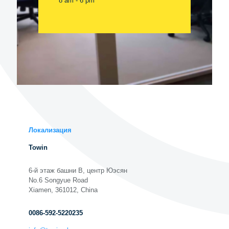
8 am - 6 pm
Локализация
Towin
6-й этаж башни B, центр Юэсян
No.6 Songyue Road
Xiamen, 361012, China
0086-592-5220235