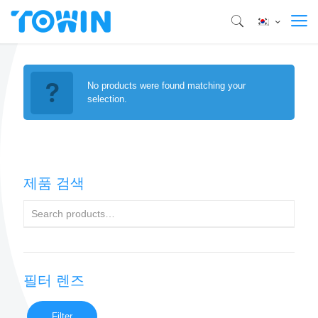
No products were found matching your
selection.
제품 검색
필터 렌즈
Filter