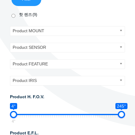
핫 렌즈
(9)
Product MOUNT
Product SENSOR
Product FEATURE
Product IRIS
Product H. F.O.V.
4°
245°
4°
Product E.F.L.