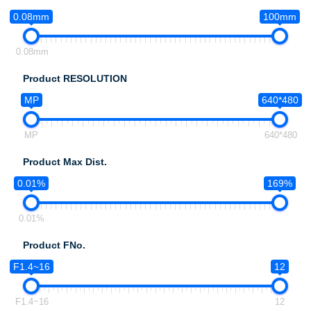
0.08mm
100mm
0.08mm
Product RESOLUTION
MP
640*480
MP
640*480
Product Max Dist.
0.01%
169%
0.01%
Product FNo.
F1.4~16
12
F1.4~16
12