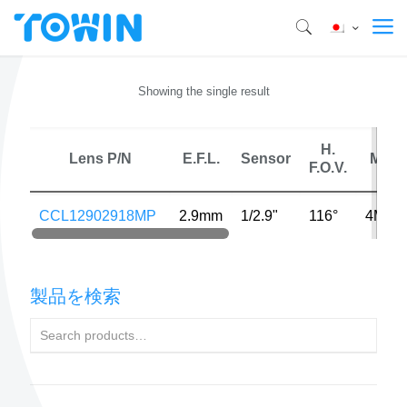
Showing the single result
H.
Lens P/N
E.F.L.
Sensor
MP
F.O.V.
CCL12902918MP
2.9mm
1/2.9"
116°
4MP
製品を検索