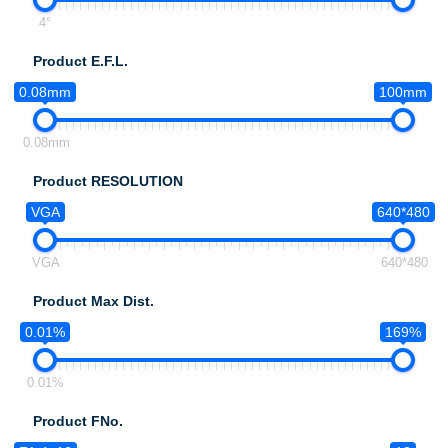
4°
Product E.F.L.
0.08mm
100mm
0.08mm
Product RESOLUTION
VGA
640*480
VGA
640*480
Product Max Dist.
0.01%
169%
0.01%
Product FNo.