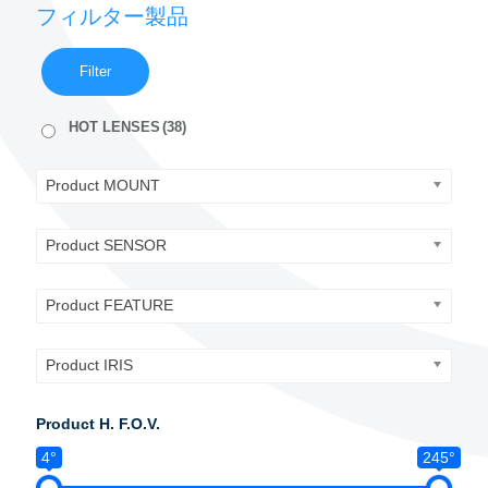
フィルター製品
Filter
HOT LENSES
(38)
Product MOUNT
Product SENSOR
Product FEATURE
Product IRIS
Product H. F.O.V.
4°
245°