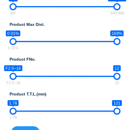
MP
640*480
Product Max Dist.
0.01%
169%
0.01%
Product FNo.
F2.0~16
12
F2.0~16
12
Product T.T.L.(mm)
1.78
121
1.78