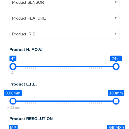
Product SENSOR
Product FEATURE
Product IRIS
Product H. F.O.V.
4°
245°
4°
Product E.F.L.
0.08mm
100mm
0.08mm
Product RESOLUTION
MP
640*480