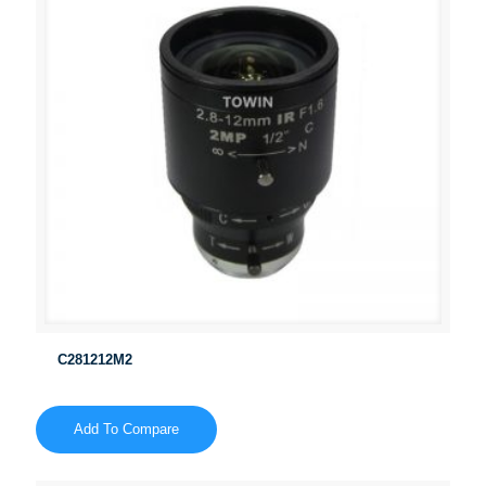
C281212M2
Add To Compare