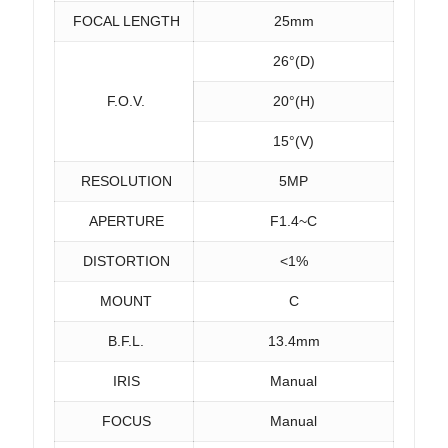
FOCAL LENGTH
25mm
26°(D)
F.O.V.
20°(H)
15°(V)
RESOLUTION
5MP
APERTURE
F1.4~C
DISTORTION
<1%
MOUNT
C
B.F.L.
13.4mm
IRIS
Manual
FOCUS
Manual