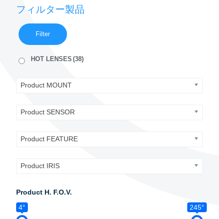
フィルター製品
Filter
HOT LENSES
(38)
Product MOUNT
Product SENSOR
Product FEATURE
Product IRIS
Product H. F.O.V.
4°
245°