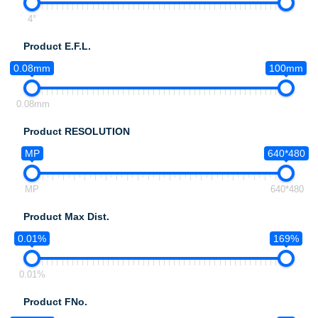
4°
Product E.F.L.
0.08mm
100mm
0.08mm
Product RESOLUTION
MP
640*480
MP
640*480
Product Max Dist.
0.01%
169%
0.01%
Product FNo.