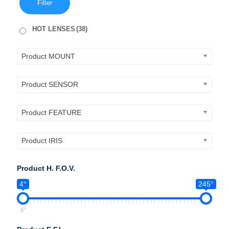
Filter
HOT LENSES
(38)
Product MOUNT
Product SENSOR
Product FEATURE
Product IRIS
Product H. F.O.V.
4°
245°
4°