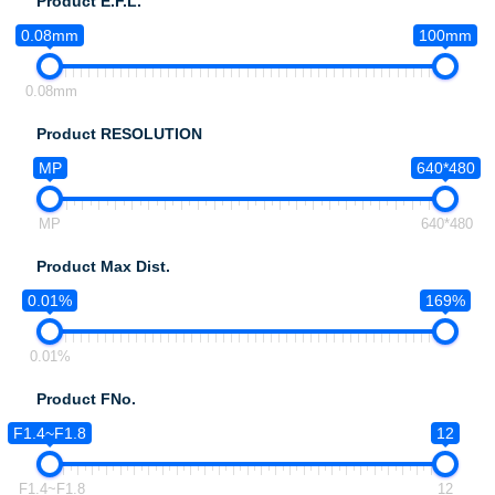
Product E.F.L.
0.08mm
100mm
0.08mm
Product RESOLUTION
MP
640*480
MP
640*480
Product Max Dist.
0.01%
169%
0.01%
Product FNo.
F1.4~F1.8
12
F1.4~F1.8
12