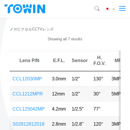
メガピクセルCCTVレンズ
Showing all 7 results
H.
Lens P/N
E.F.L.
Sensor
MP
F.O.V.
CCL12030MP
3.0mm
1/2″
130°
3MP
CCL1212MPR
12mm
1/2″
30°
5MP
CCL125042MP
4.2mm
1/2.5″
77°
S02812812018
2.8mm
1/2.8"
120°
3MP