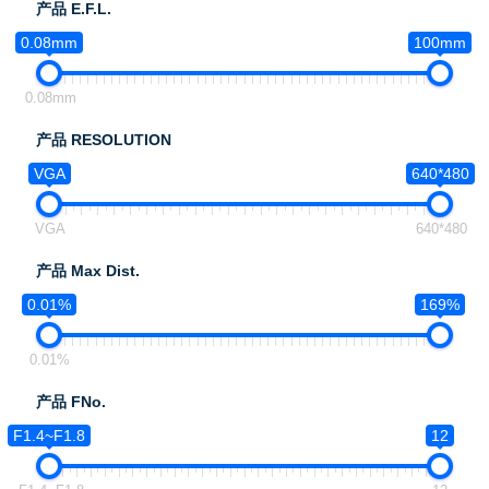
产品 E.F.L.
0.08mm
100mm
0.08mm
产品 RESOLUTION
VGA
640*480
VGA
640*480
产品 Max Dist.
0.01%
169%
0.01%
产品 FNo.
F1.4~F1.8
12