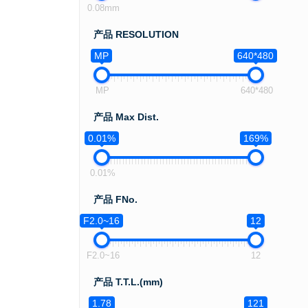
0.08mm
产品 RESOLUTION
MP
640*480
MP
640*480
产品 Max Dist.
0.01%
169%
0.01%
产品 FNo.
F2.0~16
12
F2.0~16
12
产品 T.T.L.(mm)
1.78
121