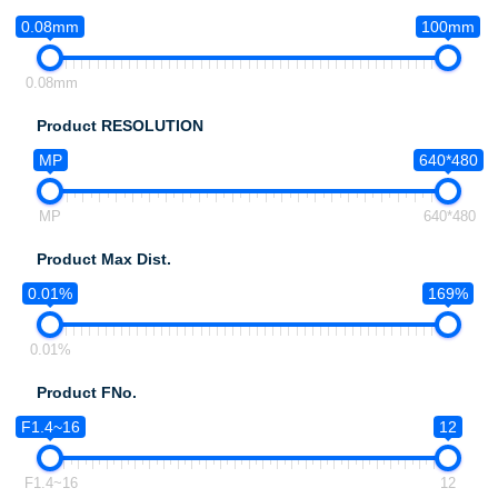
0.08mm
100mm
0.08mm
Product RESOLUTION
MP
640*480
MP
640*480
Product Max Dist.
0.01%
169%
0.01%
Product FNo.
F1.4~16
12
F1.4~16
12