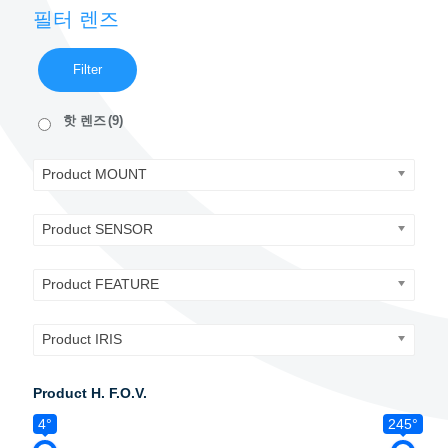
필터 렌즈
Filter
핫 렌즈
(9)
Product MOUNT
Product SENSOR
Product FEATURE
Product IRIS
Product H. F.O.V.
4°
245°