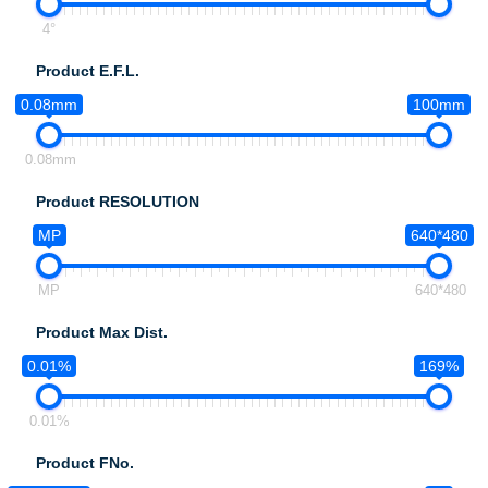
4°
Product E.F.L.
0.08mm
100mm
0.08mm
Product RESOLUTION
MP
640*480
MP
640*480
Product Max Dist.
0.01%
169%
0.01%
Product FNo.