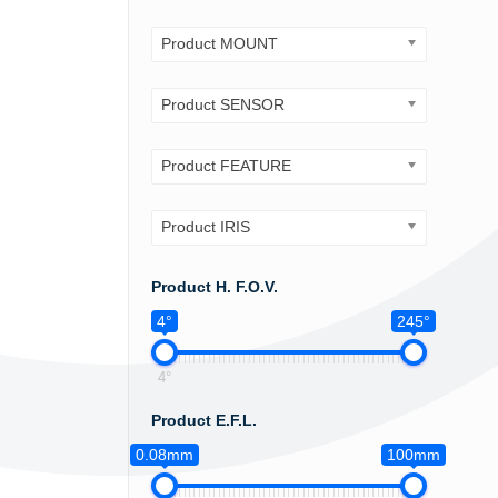
Product MOUNT
Product SENSOR
Product FEATURE
Product IRIS
Product H. F.O.V.
4°
245°
4°
Product E.F.L.
0.08mm
100mm