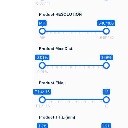
0.08mm
Product RESOLUTION
MP
640*480
MP
640*480
Product Max Dist.
0.01%
169%
0.01%
Product FNo.
F1.4~16
12
F1.4~16
12
Product T.T.L.(mm)
1.78
121